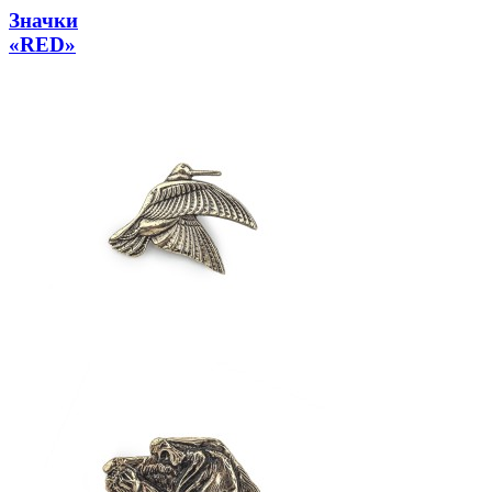
Значки
«RED»