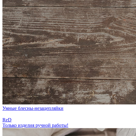
Умные
блесны-незацепляйки
ReD
Только изделия ручной работы!