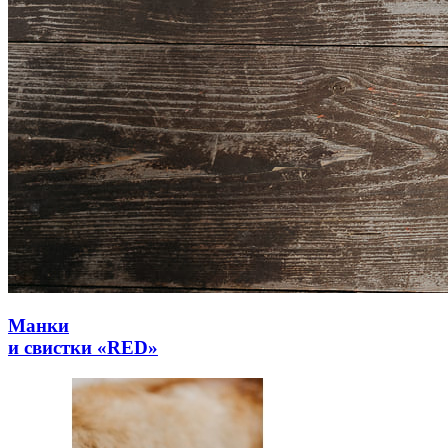
Манки
и свистки «RED»