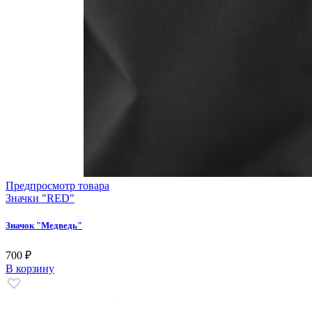
Предпросмотр товара
Значки "RED"
Значок "Медведь"
700 ₽
В корзину